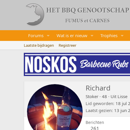
Forums
Wat is er nieuw
Trophies
Laatste bijdragen
Registreer
Richard
Stoker
·
48
·
Uit
Lisse
Lid geworden
18 jul
Laatst gezien
13 jun 
Berichten
261