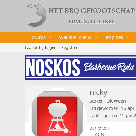
Forums
Wat is er nieuw
Trophies
Laatste bijdragen
Registreer
nicky
Stoker
·
Uit
Weert
Lid geworden
16 apr
Laatst gezien
15 jan 
Berichten
408