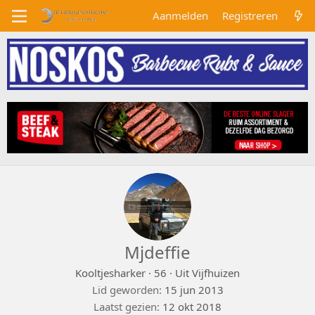
Aanmelden
Registreren
Mjdeffie
Kooltjesharker
·
56
·
Uit
Vijfhuizen
Lid geworden
15 jun 2013
Laatst gezien
12 okt 2018