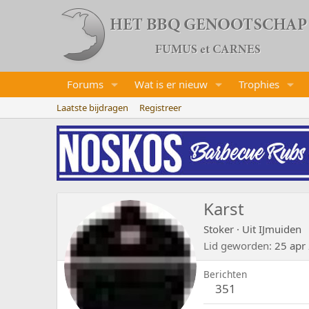
Forums
Wat is er nieuw
Trophies
Laatste bijdragen
Registreer
Karst
Stoker
·
Uit
IJmuiden
Lid geworden
25 apr
Berichten
351