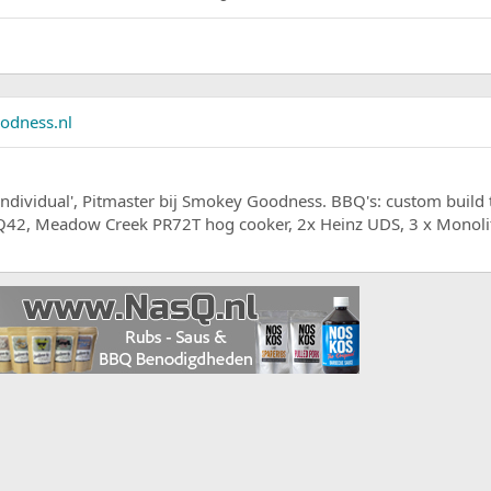
odness.nl
ividual', Pitmaster bij Smokey Goodness. BBQ's: custom build tr
BBQ42, Meadow Creek PR72T hog cooker, 2x Heinz UDS, 3 x Monoli