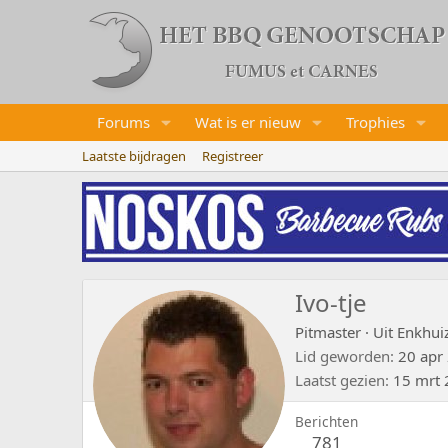
Forums
Wat is er nieuw
Trophies
Laatste bijdragen
Registreer
Ivo-tje
Pitmaster
·
Uit
Enkhui
Lid geworden
20 apr
Laatst gezien
15 mrt
Berichten
781