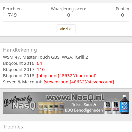
Berichten
Waarderingsscore
Punten
749
0
0
Vind
Handtekening
WSM 47, Master Touch GBS, WGA, iGrill 2
Bbqcount 2016:
64
Bbqcount 2017:
110
Bbqcount 2018:
[bbqcount]48632[/bbqcount]
Steven & Me count:
[stevencount]48632[/stevencount]
Trophies