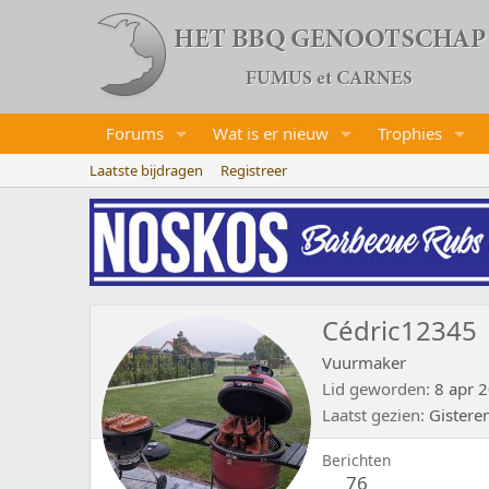
Forums
Wat is er nieuw
Trophies
Laatste bijdragen
Registreer
Cédric12345
Vuurmaker
Lid geworden
8 apr 
Laatst gezien
Gistere
Berichten
76