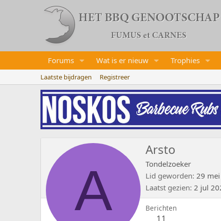
Forums
Wat is er nieuw
Trophies
Laatste bijdragen
Registreer
Arsto
A
Tondelzoeker
Lid geworden
29 mei
Laatst gezien
2 jul 2
Berichten
11