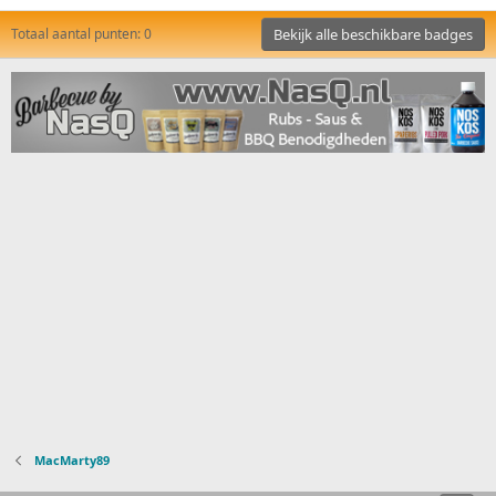
Totaal aantal punten: 0
Bekijk alle beschikbare badges
MacMarty89