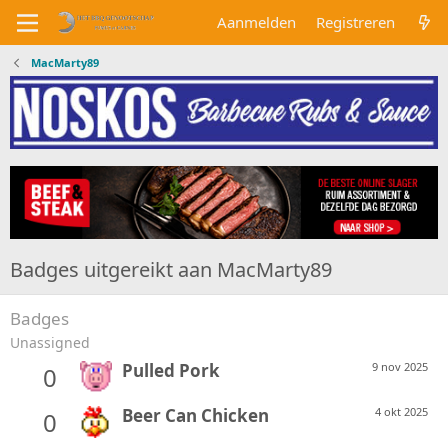
Aanmelden
Registreren
MacMarty89
Badges uitgereikt aan MacMarty89
Badges
Unassigned
Pulled Pork
9 nov 2025
0
Beer Can Chicken
4 okt 2025
0