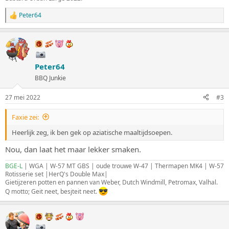
Peter64
W
a
a
r
d
e
Peter64
r
i
BBQ Junkie
n
g
27 mei 2022
#3
e
n
:
Faxie zei:
Heerlijk zeg, ik ben gek op aziatische maaltijdsoepen.
Nou, dan laat het maar lekker smaken.
BGE-L
| WGA | W-57 MT GBS | oude trouwe W-47 | Thermapen MK4 | W-57
Rotisserie set |HerQ's Double Max|
Gietijzeren potten en pannen van Weber, Dutch Windmill, Petromax, Valhal.
Q motto; Geit neet, besjteit neet.