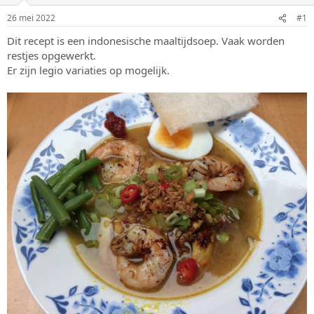
r
t
p
u
26 mei 2022
#1
s
m
Dit recept is een indonesische maaltijdsoep. Vaak worden
t
a
restjes opgewerkt.
r
Er zijn legio variaties op mogelijk.
t
e
r