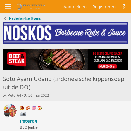
Aanmelden
Registreren
Nederlandse Ovens
Soto Ayam Udang (Indonesische kippensoep
uit de DO)
O
S
Peter64
26 mei 2022
n
t
d
a
e
r
r
t
Peter64
w
d
e
a
BBQ Junkie