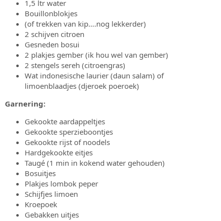
1,5 ltr water
Bouillonblokjes
(of trekken van kip….nog lekkerder)
2 schijven citroen
Gesneden bosui
2 plakjes gember (ik hou wel van gember)
2 stengels sereh (citroengras)
Wat indonesische laurier (daun salam) of
limoenblaadjes (djeroek poeroek)
Garnering:
Gekookte aardappeltjes
Gekookte sperzieboontjes
Gekookte rijst of noodels
Hardgekookte eitjes
Taugé (1 min in kokend water gehouden)
Bosuitjes
Plakjes lombok peper
Schijfjes limoen
Kroepoek
Gebakken uitjes