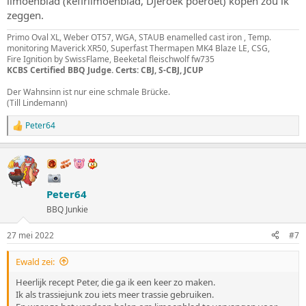
limoenblad (kefirlimoenblad, Djeroek poeroet) kopen zou ik
zeggen.
Primo Oval XL, Weber OT57, WGA, STAUB enamelled cast iron , Temp.
monitoring Maverick XR50, Superfast Thermapen MK4 Blaze LE, CSG,
Fire Ignition by SwissFlame, Beeketal fleischwolf fw735
KCBS Certified BBQ Judge. Certs: CBJ, S-CBJ, JCUP
Der Wahnsinn ist nur eine schmale Brücke.
(Till Lindemann)
Peter64
W
a
a
r
d
e
Peter64
r
i
BBQ Junkie
n
g
27 mei 2022
#7
e
n
:
Ewald zei:
Heerlijk recept Peter, die ga ik een keer zo maken.
Ik als trassiejunk zou iets meer trassie gebruiken.