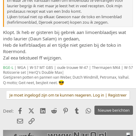
En waar ze het vandaan halen om limoenblad te vervangen voor
laurier begrijp ik niet maar je leest het in veel recepten. Ook mijn
pindasaus recept wat van een Indo komt.
Lijken totaal niet op elkaar. Gewoon naar de toko en limoenblad
(kefirlimoenblad, Djeroek poeroet) kopen zou ik zeggen.
Klopt. Ik heb er gisteren bij gebrek aan limoenblaadjes wat
indo laurier (Daun Salam) in gedaan,
Heb de kefirblaadjes al en tijdje niet gezien bij de toko in
Roermond.
Zal eea tekstueel ff wijzigen.
BGE-L
| WGA | W-57 MT GBS | oude trouwe W-47 | Thermapen MK4 | W-57
Rotisserie set |HerQ's Double Max|
Gietijzeren potten en pannen van Weber, Dutch Windmill, Petromax, Valhal.
Q motto; Geit neet, besjteit neet.
Je moet ingelogd zijn om te kunnen reageren. Log in | Registreer
Facebook
X (Twitter)
LinkedIn
Reddit
Pinterest
Tumblr
WhatsApp
Nieuwe berichten
Deel:
E-mail
koppeling