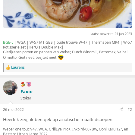
Laatst bewerkt:
24 jan 2023
BGE-L
| WGA | W-57 MT GBS | oude trouwe W-47 | Thermapen MK4 | W-57
Rotisserie set |HerQ's Double Max|
Gietijzeren potten en pannen van Weber, Dutch Windmill, Petromax, Valhal.
Q motto; Geit neet, besjteit neet.
Laurens
W
a
a
r
d
Faxie
e
Stoker
r
i
n
26 mei 2022
#2
g
e
Heerlijk zeg, ik ben gek op aziatische maaltijdsoepen.
n
:
Weber one touch 47, WGA. GrillEye Pro+, Inkbird-007BW, Ooni Karu 12", en
Bastard Urban Large 2022.