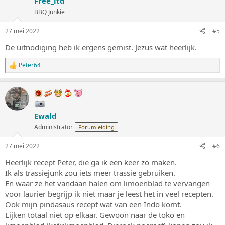
Free_ltd
r
i
BBQ Junkie
n
g
27 mei 2022
#5
e
n
De uitnodiging heb ik ergens gemist. Jezus wat heerlijk.
:
Peter64
W
a
a
r
d
e
Ewald
r
i
Administrator
Forumleiding
n
g
27 mei 2022
#6
e
n
Heerlijk recept Peter, die ga ik een keer zo maken.
:
Ik als trassiejunk zou iets meer trassie gebruiken.
En waar ze het vandaan halen om limoenblad te vervangen
voor laurier begrijp ik niet maar je leest het in veel recepten.
Ook mijn pindasaus recept wat van een Indo komt.
Lijken totaal niet op elkaar. Gewoon naar de toko en