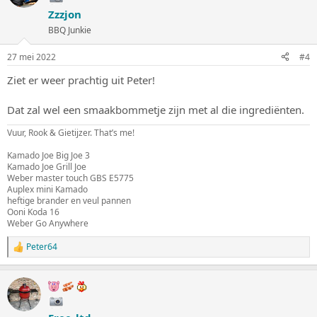
Zzzjon
BBQ Junkie
27 mei 2022
#4
Ziet er weer prachtig uit Peter!
Dat zal wel een smaakbommetje zijn met al die ingrediënten.
Vuur, Rook & Gietijzer. That’s me!
Kamado Joe Big Joe 3
Kamado Joe Grill Joe
Weber master touch GBS E5775
Auplex mini Kamado
heftige brander en veul pannen
Ooni Koda 16
Weber Go Anywhere
Peter64
W
a
a
r
d
e