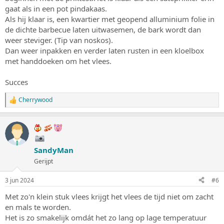
gaat als in een pot pindakaas.
Als hij klaar is, een kwartier met geopend alluminium folie in
de dichte barbecue laten uitwasemen, de bark wordt dan
weer steviger. (Tip van noskos).
Dan weer inpakken en verder laten rusten in een kloelbox
met handdoeken om het vlees.
Succes
Cherrywood
W
a
a
r
d
e
SandyMan
r
i
Gerijpt
n
g
3 jun 2024
#6
e
n
Met zo'n klein stuk vlees krijgt het vlees de tijd niet om zacht
:
en mals te worden.
Het is zo smakelijk omdát het zo lang op lage temperatuur