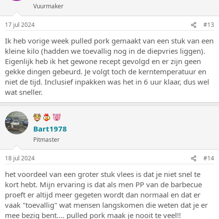
Vuurmaker
r
i
n
17 jul 2024
#13
g
e
Ik heb vorige week pulled pork gemaakt van een stuk van een
n
kleine kilo (hadden we toevallig nog in de diepvries liggen).
:
Eigenlijk heb ik het gewone recept gevolgd en er zijn geen
gekke dingen gebeurd. Je volgt toch de kerntemperatuur en
niet de tijd. Inclusief inpakken was het in 6 uur klaar, dus wel
wat sneller.
Bart1978
Pitmaster
18 jul 2024
#14
het voordeel van een groter stuk vlees is dat je niet snel te
kort hebt. Mijn ervaring is dat als men PP van de barbecue
proeft er altijd meer gegeten wordt dan normaal en dat er
vaak "toevallig" wat mensen langskomen die weten dat je er
mee bezig bent.... pulled pork maak je nooit te veel!!