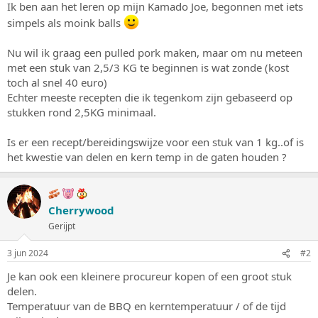
Ik ben aan het leren op mijn Kamado Joe, begonnen met iets
s
m
t
simpels als moink balls
a
r
Nu wil ik graag een pulled pork maken, maar om nu meteen
t
met een stuk van 2,5/3 KG te beginnen is wat zonde (kost
e
toch al snel 40 euro)
r
Echter meeste recepten die ik tegenkom zijn gebaseerd op
stukken rond 2,5KG minimaal.
Is er een recept/bereidingswijze voor een stuk van 1 kg..of is
het kwestie van delen en kern temp in de gaten houden ?
Cherrywood
Gerijpt
3 jun 2024
#2
Je kan ook een kleinere procureur kopen of een groot stuk
delen.
Temperatuur van de BBQ en kerntemperatuur / of de tijd