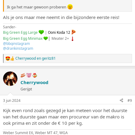
Ik ga het maar gewoon proberen
Als je ons maar mee neemt in die bijzondere eerste reis!
Sander-
Big Green Egg Large
|
Ooni Koda 12
|
Big Green Egg Minimax
Meater 2+
@bbqinstagram
@drankinstagram
Cherrywood
en
geritz81
W
a
a
r
d
Cherrywood
e
Gerijpt
r
i
n
3 jun 2024
#9
g
e
Kijk even rond zoals gezegd je kan meteen voor het duurste
n
van het duurste gaan maar een procureur van de makro is
:
ook prima en zit onder de € 10 per kg.
Weber Summit E6, Weber MT 47, WGA