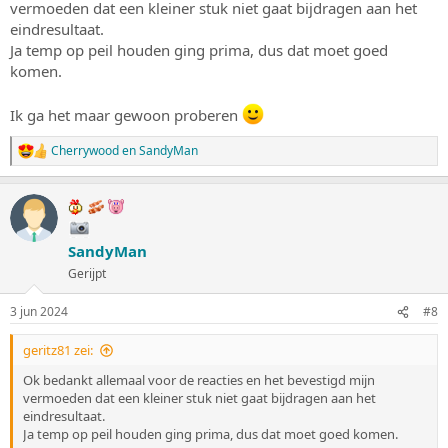
vermoeden dat een kleiner stuk niet gaat bijdragen aan het
:
eindresultaat.
Ja temp op peil houden ging prima, dus dat moet goed
komen.
Ik ga het maar gewoon proberen
Cherrywood
en
SandyMan
W
a
a
r
d
e
SandyMan
r
i
Gerijpt
n
g
3 jun 2024
#8
e
n
:
geritz81 zei:
Ok bedankt allemaal voor de reacties en het bevestigd mijn
vermoeden dat een kleiner stuk niet gaat bijdragen aan het
eindresultaat.
Ja temp op peil houden ging prima, dus dat moet goed komen.