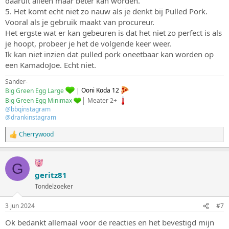
daaruit alleen maar beter kan worden.
5. Het komt echt niet zo nauw als je denkt bij Pulled Pork.
Vooral als je gebruik maakt van procureur.
Het ergste wat er kan gebeuren is dat het niet zo perfect is als
je hoopt, probeer je het de volgende keer weer.
Ik kan niet inzien dat pulled pork oneetbaar kan worden op
een KamadoJoe. Echt niet.
Sander-
Big Green Egg Large
|
Ooni Koda 12
|
Big Green Egg Minimax
Meater 2+
@bbqinstagram
@drankinstagram
Cherrywood
W
a
a
r
G
d
geritz81
e
Tondelzoeker
r
i
n
3 jun 2024
#7
g
e
Ok bedankt allemaal voor de reacties en het bevestigd mijn
n