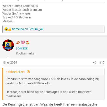
Weber Summit Kamado S6
Weber Mastertouch premium
Weber Go Anywhere
BrisketBBQ Shicherin
Meater+
Kameldo
en
Schumi_wk
W
a
a
r
d
Jorizzz
e
Kooltjesharker
r
i
n
18 jul 2024
#15
g
e
Robkrekel zei:
n
:
Procureur is tm vandaag voor €7.50 de kilo ex in de aanbieding bij
de sligro. Normaal €8.50 de kilo.
En staar je niet blind op de keurslager. Is ook alleen maar een
merknaam.
De Keuringsdienst van Waarde heeft hier een fantastische