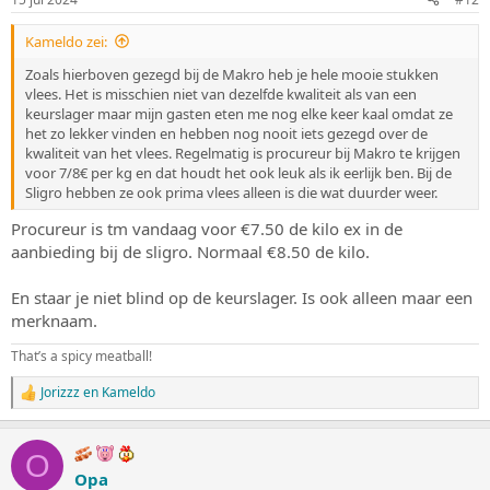
Kameldo zei:
Zoals hierboven gezegd bij de Makro heb je hele mooie stukken
vlees. Het is misschien niet van dezelfde kwaliteit als van een
keurslager maar mijn gasten eten me nog elke keer kaal omdat ze
het zo lekker vinden en hebben nog nooit iets gezegd over de
kwaliteit van het vlees. Regelmatig is procureur bij Makro te krijgen
voor 7/8€ per kg en dat houdt het ook leuk als ik eerlijk ben. Bij de
Sligro hebben ze ook prima vlees alleen is die wat duurder weer.
Procureur is tm vandaag voor €7.50 de kilo ex in de
aanbieding bij de sligro. Normaal €8.50 de kilo.
En staar je niet blind op de keurslager. Is ook alleen maar een
merknaam.
That’s a spicy meatball!
Jorizzz
en
Kameldo
W
a
a
r
O
d
Opa
e