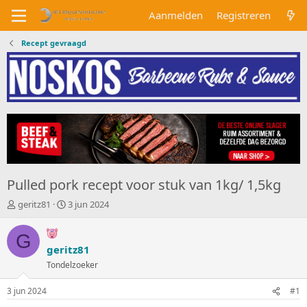
Aanmelden
Registreren
Recept gevraagd
Pulled pork recept voor stuk van 1kg/ 1,5kg
O
S
geritz81
3 jun 2024
n
t
d
a
G
e
r
geritz81
r
t
w
Tondelzoeker
d
e
a
r
t
3 jun 2024
#1
p
u