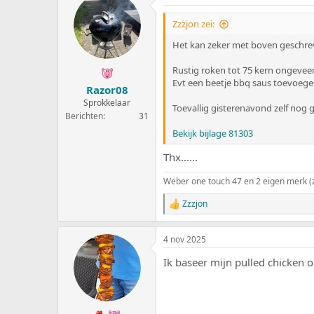
d
e
Zzzjon zei:
r
i
Het kan zeker met boven geschrev
n
g
Rustig roken tot 75 kern ongeveer
e
Evt een beetje bbq saus toevoege
Razor08
n
:
Sprokkelaar
Toevallig gisterenavond zelf nog
Berichten
31
Bekijk bijlage 81303
Thx......
Weber one touch 47 en 2 eigen merk (z
Zzzjon
W
a
a
4 nov 2025
r
d
Ik baseer mijn pulled chicken 
e
r
i
n
g