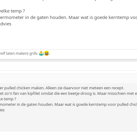
welke temp ?
ermometer in de gaten houden. Maar wat is goede kerntemp voor
advies
elf laten maken) grills
.
eer pulled chicken maken. Alleen zie daarvoor niet meteen een recept.
iet zo'n fan van kipfilet omdat die een beetje droog is. Maar misschien met een
ke temp ?
ometer in de gaten houden. Maar wat is goede kerntemp voor pulled chic
ies