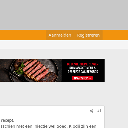
Aanmelden
Registreren
#1
 recept.
isschien met een injectie wel goed. Kipdij zijn een