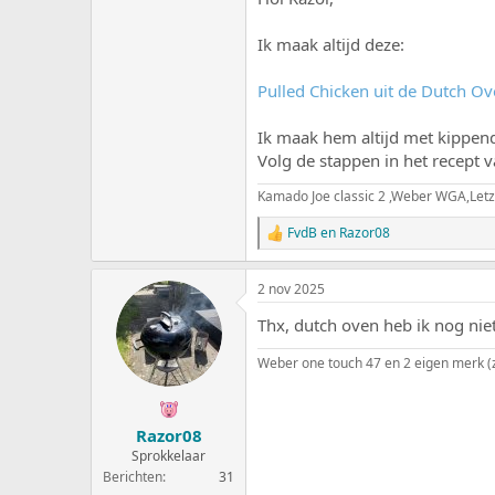
Ik maak altijd deze:
Pulled Chicken uit de Dutch O
Ik maak hem altijd met kippend
Volg de stappen in het recept 
Kamado Joe classic 2 ,Weber WGA,Letz
FvdB
en
Razor08
W
a
a
2 nov 2025
r
d
Thx, dutch oven heb ik nog nie
e
r
Weber one touch 47 en 2 eigen merk (z
i
n
g
e
Razor08
n
:
Sprokkelaar
Berichten
31