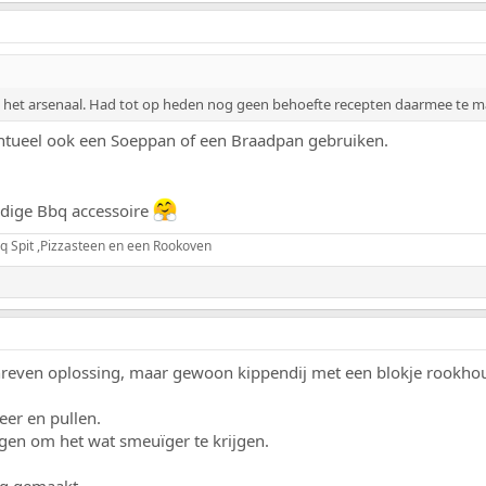
in het arsenaal. Had tot op heden nog geen behoefte recepten daarmee te 
entueel ook een Soeppan of een Braadpan gebruiken.
ndige Bbq accessoire
q Spit ,Pizzasteen en een Rookoven
reven oplossing, maar gewoon kippendij met een blokje rookhout 
eer en pullen.
gen om het wat smeuïger te krijgen.