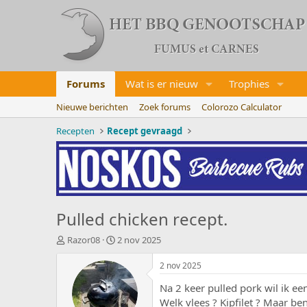
Forums
Wat is er nieuw
Trophies
Nieuwe berichten
Zoek forums
Colorozo Calculator
Recepten
Recept gevraagd
Pulled chicken recept.
O
S
Razor08
2 nov 2025
n
t
d
a
2 nov 2025
e
r
Na 2 keer pulled pork wil ik ee
r
t
w
d
Welk vlees ? Kipfilet ? Maar ben