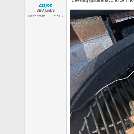
Toevallig gisterenavond zelf n
:
Zzzjon
BBQ Junkie
Berichten
5.502