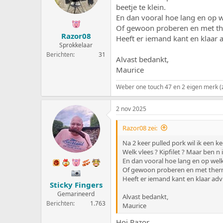
e
a
beetje te klein.
r
t
En dan vooral hoe lang en op 
p
u
Of gewoon proberen en met th
s
m
Razor08
Heeft er iemand kant en klaar 
t
Sprokkelaar
a
Berichten
31
r
Alvast bedankt,
t
Maurice
e
r
Weber one touch 47 en 2 eigen merk (z
2 nov 2025
Razor08 zei:
Na 2 keer pulled pork wil ik een k
Welk vlees ? Kipfilet ? Maar ben n 
En dan vooral hoe lang en op wel
Of gewoon proberen en met therm
Heeft er iemand kant en klaar adv
Sticky Fingers
Gemarineerd
Alvast bedankt,
Berichten
1.763
Maurice
Hoi Razor,