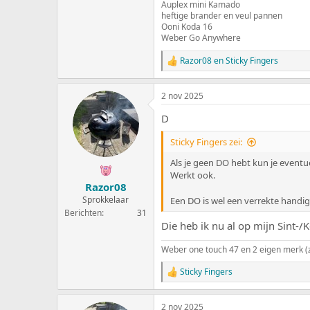
Auplex mini Kamado
heftige brander en veul pannen
Ooni Koda 16
Weber Go Anywhere
Razor08
en
Sticky Fingers
W
a
a
2 nov 2025
r
d
D
e
r
Sticky Fingers zei:
i
n
Als je geen DO hebt kun je event
g
Werkt ook.
e
Razor08
n
:
Sprokkelaar
Een DO is wel een verrekte handi
Berichten
31
Die heb ik nu al op mijn Sint-/K
Weber one touch 47 en 2 eigen merk (z
Sticky Fingers
W
a
a
2 nov 2025
r