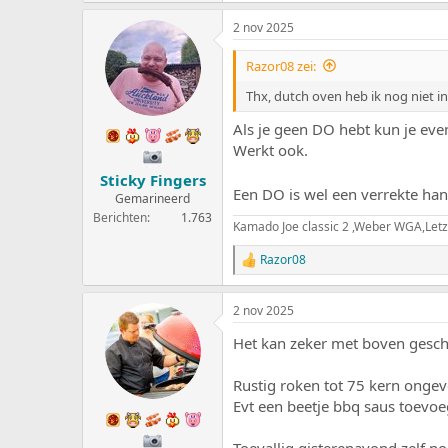
2 nov 2025
Razor08 zei:
Thx, dutch oven heb ik nog niet 
Als je geen DO hebt kun je ev
Werkt ook.
Sticky Fingers
Een DO is wel een verrekte ha
Gemarineerd
Berichten
1.763
Kamado Joe classic 2 ,Weber WGA,Letz
Razor08
W
a
a
2 nov 2025
r
d
Het kan zeker met boven gesch
e
r
i
Rustig roken tot 75 kern ongev
n
Evt een beetje bbq saus toevoe
g
e
n