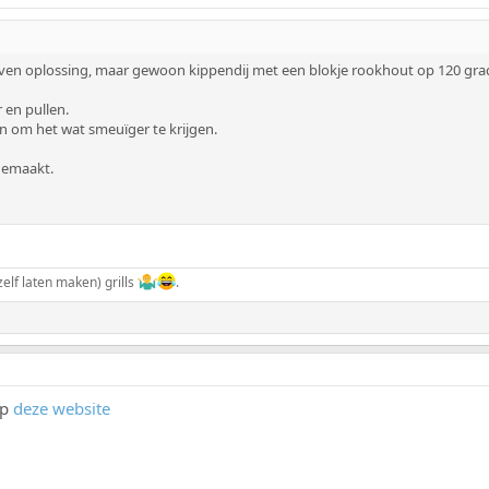
en oplossing, maar gewoon kippendij met een blokje rookhout op 120 graden
 en pullen.
n om het wat smeuïger te krijgen.
 gemaakt.
elf laten maken) grills
.
op
deze website