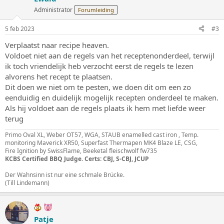
Administrator
Forumleiding
5 feb 2023
#3
Verplaatst naar recipe heaven.
Voldoet niet aan de regels van het receptenonderdeel, terwijl
ik toch vriendelijk heb verzocht eerst de regels te lezen
alvorens het recept te plaatsen.
Dit doen we niet om te pesten, we doen dit om een zo
eenduidig en duidelijk mogelijk recepten onderdeel te maken.
Als hij voldoet aan de regels plaats ik hem met liefde weer
terug
Primo Oval XL, Weber OT57, WGA, STAUB enamelled cast iron , Temp.
monitoring Maverick XR50, Superfast Thermapen MK4 Blaze LE, CSG,
Fire Ignition by SwissFlame, Beeketal fleischwolf fw735
KCBS Certified BBQ Judge. Certs: CBJ, S-CBJ, JCUP
Der Wahnsinn ist nur eine schmale Brücke.
(Till Lindemann)
Patje