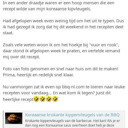
In een ander draadje waren er een hoop mensen die een
s
m
recept wilde van mijn koreaanse kipvleugels.
t
a
r
Had afgelopen week even weinig tijd om het uit te typen. Dus
t
ik had gezegd ik zorg dat hij dit weekend in het recepten deel
e
staat.
r
Zoals vele weten woon ik om het hoekje bij "vuur en rook",
daar stond ik afgelopen week te praten, en vertelde iemand
mij over dit recept.
Foto van foto genomen en snel naar huis om dit te maken!
Prima, heerlijk en redelijk snel klaar.
Nu vanmorgen zat ik even op bbq-nl.com te loeren naar leuke
recepten voor vandaag... En wat kom ik tegen? Juist dit
heerlijke recept
Koreaanse krokante kippenvleugels van de BBQ
Krokante kippenvleugels van de barbecue. Het kan! Als je er
dan nog een Koreaanse saus overheen doet heb je deze