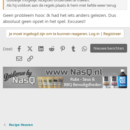
duidelijk mogelijk recepten onderdeel te maken.
Als hij voldoet aan de regels plaats ik hem met liefde weer terug
Geen probleem hoor. Ik had het iets anders gelezen. Dus
absoluut geen opzet in het spel. Excuses!!
Je moet ingelogd zijn om te kunnen reageren. Log in | Registreer
Facebook
X (Twitter)
LinkedIn
Reddit
Pinterest
Tumblr
WhatsApp
Nieuwe berichten
Deel:
E-mail
koppeling
Recipe Heaven