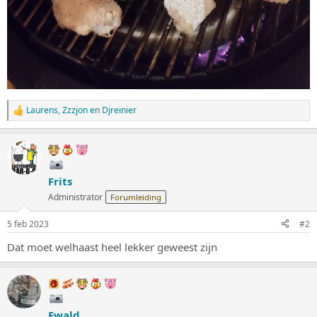
Laurens
,
Zzzjon
en
Djreinier
W
a
a
r
d
e
Frits
r
i
Administrator
Forumleiding
n
g
5 feb 2023
#2
e
n
Dat moet welhaast heel lekker geweest zijn
:
Ewald