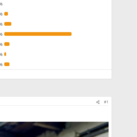
%
%
%
%
%
%
%
#1