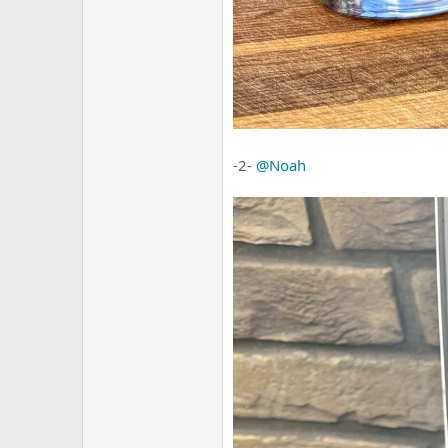
-2-
@Noah