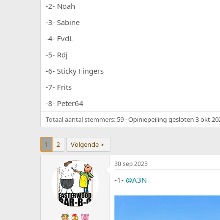
e
a
-2- Noah
r
t
-3- Sabine
p
u
s
m
-4- FvdL
t
a
-5- Rdj
r
t
-6- Sticky Fingers
e
r
-7- Frits
-8- Peter64
Totaal aantal stemmers
59
Opiniepeiling gesloten
3 okt 20
1
2
Volgende
30 sep 2025
-1-
@A3N