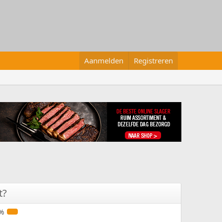
Aanmelden
Registreren
t?
%