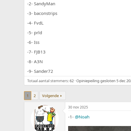
e
a
-2- SandyMan
r
t
-3- baconstrips
p
u
s
m
-4- FvdL
t
a
-5- prld
r
t
-6- Iss
e
r
-7- FJB13
-8- A3N
-9- Sander72
Totaal aantal stemmers
62
Opiniepeiling gesloten
5 dec 20
1
2
Volgende
30 nov 2025
-1-
@Noah