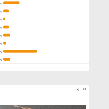
%
%
%
%
%
%
%
%
#1