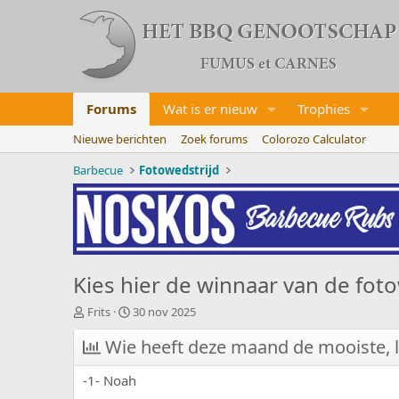
Forums
Wat is er nieuw
Trophies
Nieuwe berichten
Zoek forums
Colorozo Calculator
Barbecue
Fotowedstrijd
Kies hier de winnaar van de fot
O
S
Frits
30 nov 2025
n
t
d
Wie heeft deze maand de mooiste, le
a
e
r
r
t
-1- Noah
w
d