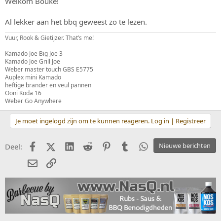
Welkom Bouke!
Al lekker aan het bbq geweest zo te lezen.
Vuur, Rook & Gietijzer. That’s me!
Kamado Joe Big Joe 3
Kamado Joe Grill Joe
Weber master touch GBS E5775
Auplex mini Kamado
heftige brander en veul pannen
Ooni Koda 16
Weber Go Anywhere
Je moet ingelogd zijn om te kunnen reageren. Log in | Registreer
Facebook
X (Twitter)
LinkedIn
Reddit
Pinterest
Tumblr
WhatsApp
Nieuwe berichten
Deel:
E-mail
koppeling