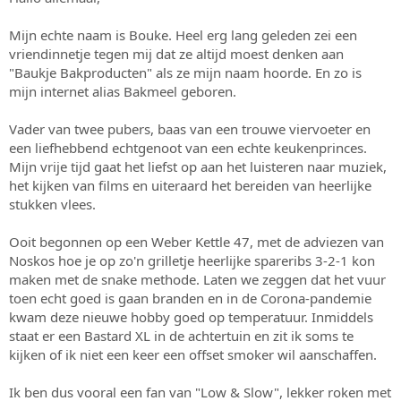
s
m
t
Mijn echte naam is Bouke. Heel erg lang geleden zei een
a
vriendinnetje tegen mij dat ze altijd moest denken aan
r
"Baukje Bakproducten" als ze mijn naam hoorde. En zo is
t
mijn internet alias Bakmeel geboren.
e
r
Vader van twee pubers, baas van een trouwe viervoeter en
een liefhebbend echtgenoot van een echte keukenprinces.
Mijn vrije tijd gaat het liefst op aan het luisteren naar muziek,
het kijken van films en uiteraard het bereiden van heerlijke
stukken vlees.
Ooit begonnen op een Weber Kettle 47, met de adviezen van
Noskos hoe je op zo'n grilletje heerlijke spareribs 3-2-1 kon
maken met de snake methode. Laten we zeggen dat het vuur
toen echt goed is gaan branden en in de Corona-pandemie
kwam deze nieuwe hobby goed op temperatuur. Inmiddels
staat er een Bastard XL in de achtertuin en zit ik soms te
kijken of ik niet een keer een offset smoker wil aanschaffen.
Ik ben dus vooral een fan van "Low & Slow", lekker roken met