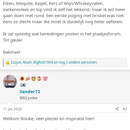
Eiken, Mequite, Appel, Kers of Wijn/Whiskeyvaten.
Varkensvlees en kip vind ik zelf het lekkerst, maar ik wil meer
gaan doen met rund. Een eerste poging met brisket was niet
eens zo slecht maar die moet ik duidelijk nog beter oefenen.
Ik zal spoedig wat bereidingen posten in het plaatjesforum.
Tot gauw!
Bakmeel
Zzzjon
,
Noah
,
Bigfoot1969
en nog 2 andere personen
W
a
a
r
d
e
Sander72
r
i
BBQ Junkie
n
g
11 jan 2026
#2
e
n
Welkom Bouke, veel plezier en inspiratie hier!
: