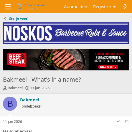
Aanmelden
Registreren
Stel je voor!
Bakmeel - What's in a name?
O
S
Bakmeel
11 jan 2026
n
t
d
a
Bakmeel
B
e
r
Tondelzoeker
r
t
w
d
e
a
11 jan 2026
#1
r
t
p
u
Hallo allemaal,