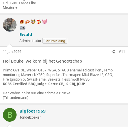
Grill Guru Large Elite
Meater +
Ewald
Administrator
Forumleiding
11 jan 2026
#11
Hoi Bouke, welkom bij het Genootschap
Primo Oval XL, Weber OT57, WGA, STAUB enamelled cast iron , Temp.
monitoring Maverick XR50, Superfast Thermapen MK4 Blaze LE, CSG,
Fire Ignition by SwissFlame, Beeketal fleischwolf fw735
KCBS Certified BBQ Judge. Certs: CBJ, S-CBJ, JCUP
Der Wahnsinn ist nur eine schmale Brücke.
(Till Lindemann)
Bigfoot1969
B
Tondelzoeker