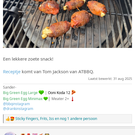
Een lekkere zoete snack!
Receptje
komt van Tom Jackson van ATBBQ.
Laatst bewerkt:
31 aug 2025
Sander-
Big Green Egg Large
|
Ooni Koda 12
|
Big Green Egg Minimax
Meater 2+
@bbqinstagram
@drankinstagram
Sticky Fingers
,
Frits
,
Iss
en nog 1 andere persoon
W
a
a