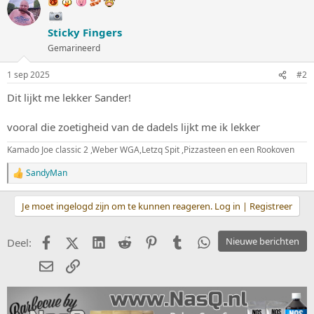
r
d
e
Sticky Fingers
r
i
Gemarineerd
n
g
1 sep 2025
#2
e
n
Dit lijkt me lekker Sander!
:
vooral die zoetigheid van de dadels lijkt me ik lekker
Kamado Joe classic 2 ,Weber WGA,Letzq Spit ,Pizzasteen en een Rookoven
SandyMan
W
a
a
Je moet ingelogd zijn om te kunnen reageren. Log in | Registreer
r
d
e
Facebook
X (Twitter)
LinkedIn
Reddit
Pinterest
Tumblr
WhatsApp
Nieuwe berichten
Deel:
r
i
E-mail
koppeling
n
g
e
n
: